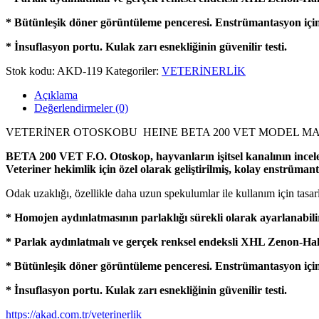
* Bütünleşik döner görüntüleme penceresi. Enstrümantasyon için 
* İnsuflasyon portu. Kulak zarı esnekliğinin güvenilir testi.
Stok kodu:
AKD-119
Kategoriler:
VETERİNERLİK
Açıklama
Değerlendirmeler (0)
VETERİNER OTOSKOBU HEINE BETA 200 VET MODEL MA
BETA 200 VET F.O. Otoskop, hayvanların işitsel kanalının incelen
Veteriner hekimlik için özel olarak geliştirilmiş, kolay enstrümant
Odak uzaklığı, özellikle daha uzun spekulumlar ile kullanım için tasarl
* Homojen aydınlatmasının parlaklığı sürekli olarak ayarlanabili
* Parlak aydınlatmalı ve gerçek renksel endeksli XHL Zenon-Ha
* Bütünleşik döner görüntüleme penceresi. Enstrümantasyon için 
* İnsuflasyon portu. Kulak zarı esnekliğinin güvenilir testi.
https://akad.com.tr/veterinerlik