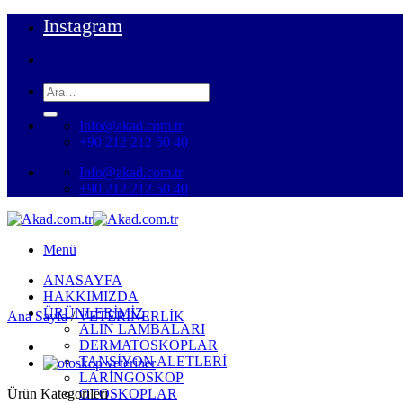
İçeriğe
Instagram
atla
Ara:
Info@akad.com.tr
+90 212 212 50 40
Info@akad.com.tr
+90 212 212 50 40
Menü
ANASAYFA
HAKKIMIZDA
ÜRÜNLERİMİZ
Ana Sayfa
/
VETERİNERLİK
ALIN LAMBALARI
DERMATOSKOPLAR
TANSİYON ALETLERİ
LARİNGOSKOP
Ürün Kategorileri
OTOSKOPLAR