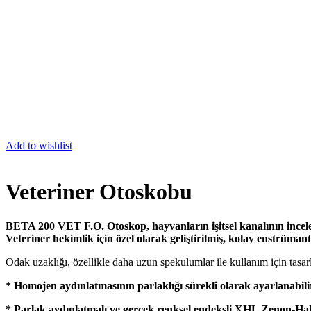
Add to wishlist
Veteriner Otoskobu
BETA 200 VET F.O. Otoskop, hayvanların işitsel kanalının incelen
Veteriner hekimlik için özel olarak geliştirilmiş, kolay enstrümant
Odak uzaklığı, özellikle daha uzun spekulumlar ile kullanım için tasarl
* Homojen aydınlatmasının parlaklığı sürekli olarak ayarlanabili
* Parlak aydınlatmalı ve gerçek renksel endeksli XHL Zenon-Ha