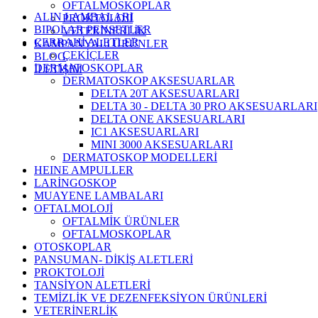
OFTALMOSKOPLAR
ALIN LAMBALARI
PROKTOLOJİ
BIPOLAR PENSETLER
VETERİNERLİK
CERRAHİ ALETLER
KAMPANYALI ÜRÜNLER
ÇEKİÇLER
BLOG
DERMATOSKOPLAR
İLETİŞİM
DERMATOSKOP AKSESUARLAR
DELTA 20T AKSESUARLARI
DELTA 30 - DELTA 30 PRO AKSESUARLARI
DELTA ONE AKSESUARLARI
IC1 AKSESUARLARI
MINI 3000 AKSESUARLARI
DERMATOSKOP MODELLERİ
HEINE AMPULLER
LARİNGOSKOP
MUAYENE LAMBALARI
OFTALMOLOJİ
OFTALMİK ÜRÜNLER
OFTALMOSKOPLAR
OTOSKOPLAR
PANSUMAN- DİKİŞ ALETLERİ
PROKTOLOJİ
TANSİYON ALETLERİ
TEMİZLİK VE DEZENFEKSİYON ÜRÜNLERİ
VETERİNERLİK