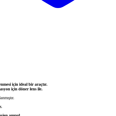
mesi için ideal bir araçtır.
asyon için döner lens ile.
anmıştır.
r.
lojen ampul.